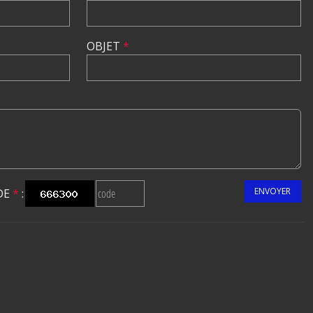
OBJET
*
ENVOYER
DE
*
: