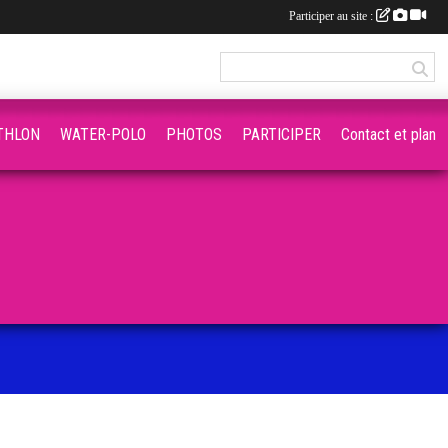
Participer au site :
THLON
WATER-POLO
PHOTOS
PARTICIPER
Contact et plan